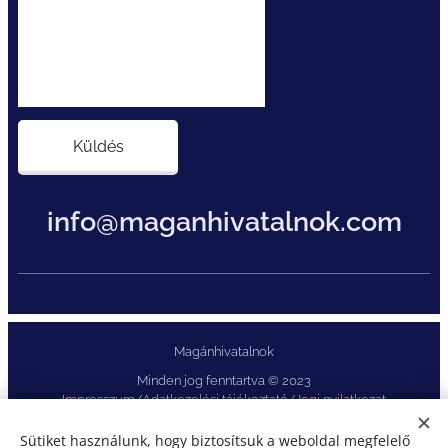
Küldés
info@maganhivatalnok.com
Magánhivatalnok
Minden jog fenntartva © 2023
Impresszum/Adatkezelési tájékoztató/Jogi nyilatkozat
Az oldal fejlesztés alatt áll!
Sütiket használunk, hogy biztosítsuk a weboldal megfelelő