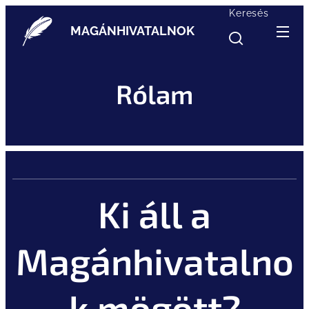
Keresés
MAGÁNHIVATALNOK
Rólam
Ki áll a
Magánhivatalno
k mögött?