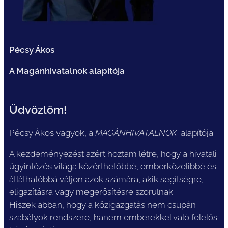
Pécsy Ákos
A Magánhivatalnok alapítója
Üdvözlöm!
Pécsy Ákos vagyok, a
MAGÁNHIVATALNOK
alapítója.
A kezdeményezést azért hoztam létre, hogy a hivatali
ügyintézés világa közérthetőbbé, emberközelibbé és
átláthatóbbá váljon azok számára, akik segítségre,
eligazításra vagy megerősítésre szorulnak.
Hiszek abban, hogy a közigazgatás nem csupán
szabályok rendszere, hanem emberekkel való felelős