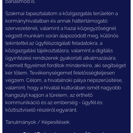
bánásmód is.
Szakmai tapasztalatom a közigazgatás területén a
kormányhivatalban és annak háttértámogató
szervezeténél, valamint a hazai közjegyzőségnél
végzett munkám során alapozódott meg, különös
tekintettel az ügyfélszolgálati feladatokra, a
közigazgatási tájékoztatásra, valamint a digitális
ügyintézési rendszerek gyakorlati alkalmazására.
Kiemelt figyelmet fordítok mindenkire, aki segítséget
kér tőlem. Tevékenységemet felelősségteljesen
végzem. Célom, a hivatalnoki pálya népszerűsítése,
valamint, hogy a hivatali kultúrában ismét nagyobb
hangsúlyt kapjon a türelem, az érthető
kommunikáció és az emberség - ügyfél és
köztisztviselő részéről egyaránt.
Tanulmányok / Képesítések: